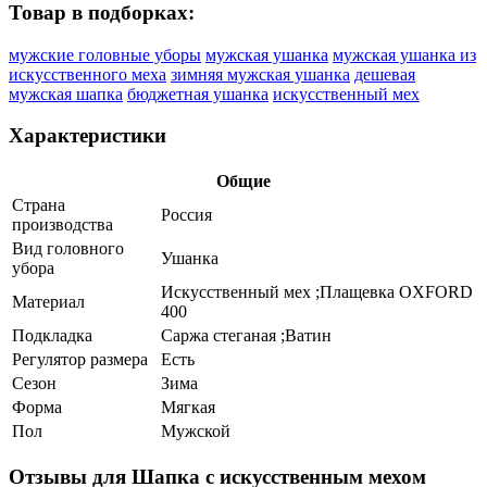
Товар в подборках:
мужские головные уборы
мужская ушанка
мужская ушанка из
искусственного меха
зимняя мужская ушанка
дешевая
мужская шапка
бюджетная ушанка
искусственный мех
Характеристики
Общие
Страна
Россия
производства
Вид головного
Ушанка
убора
Искусственный мех ;Плащевка OXFORD
Материал
400
Подкладка
Саржа стеганая ;Ватин
Регулятор размера
Есть
Сезон
Зима
Форма
Мягкая
Пол
Мужской
Отзывы для Шапка с искусственным мехом