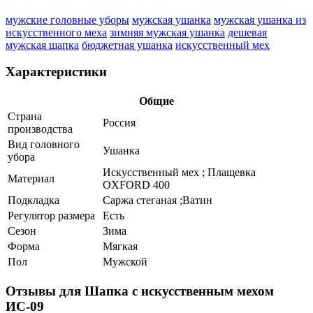
мужские головные уборы
мужская ушанка
мужская ушанка из
искусственного меха
зимняя мужская ушанка
дешевая
мужская шапка
бюджетная ушанка
искусственный мех
Характеристики
Общие
Страна
Россия
производства
Вид головного
Ушанка
убора
Искусственный мех ; Плащевка
Материал
OXFORD 400
Подкладка
Саржа стеганая ;Ватин
Регулятор размера
Есть
Сезон
Зима
Форма
Мягкая
Пол
Мужской
Отзывы для Шапка с искусственным мехом
ИС-09