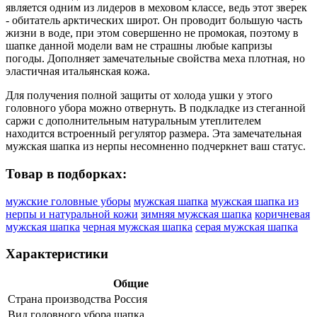
является одним из лидеров в меховом классе, ведь этот зверек
- обитатель арктических широт. Он проводит большую часть
жизни в воде, при этом совершенно не промокая, поэтому в
шапке данной модели вам не страшны любые капризы
погоды. Дополняет замечательные свойства меха плотная, но
эластичная итальянская кожа.
Для получения полной защиты от холода ушки у этого
головного убора можно отвернуть. В подкладке из стеганной
саржи с дополнительным натуральным утеплителем
находится встроенный регулятор размера. Эта замечательная
мужская шапка из нерпы несомненно подчеркнет ваш статус.
Товар в подборках:
мужские головные уборы
мужская шапка
мужская шапка из
нерпы и натуральной кожи
зимняя мужская шапка
коричневая
мужская шапка
черная мужская шапка
серая мужская шапка
Характеристики
Общие
Страна производства
Россия
Вид головного убора
шапка