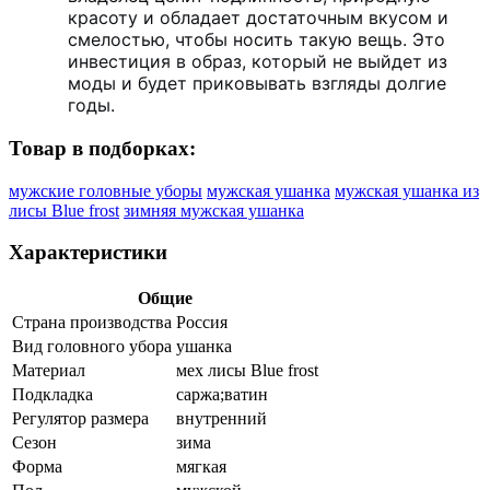
красоту и обладает достаточным вкусом и
смелостью, чтобы носить такую вещь. Это
инвестиция в образ, который не выйдет из
моды и будет приковывать взгляды долгие
годы.
Товар в подборках:
мужские головные уборы
мужская ушанка
мужская ушанка из
лисы Blue frost
зимняя мужская ушанка
Характеристики
Общие
Страна производства
Россия
Вид головного убора
ушанка
Материал
мех лисы Blue frost
Подкладка
саржа;ватин
Регулятор размера
внутренний
Сезон
зима
Форма
мягкая