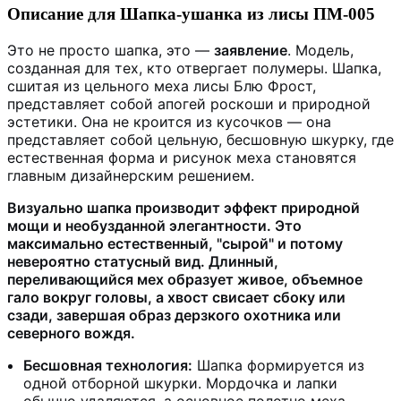
Описание для Шапка-ушанка из лисы ПМ-005
Это не просто шапка, это —
заявление
. Модель,
созданная для тех, кто отвергает полумеры. Шапка,
сшитая из цельного меха лисы Блю Фрост,
представляет собой апогей роскоши и природной
эстетики. Она не кроится из кусочков — она
представляет собой цельную, бесшовную шкурку, где
естественная форма и рисунок меха становятся
главным дизайнерским решением.
Визуально шапка производит эффект
природной
мощи и необузданной элегантности
. Это
максимально естественный, "сырой" и потому
невероятно статусный вид. Длинный,
переливающийся мех образует живое, объемное
гало вокруг головы, а хвост свисает сбоку или
сзади, завершая образ дерзкого охотника или
северного вождя.
Бесшовная технология:
Шапка формируется из
одной отборной шкурки. Мордочка и лапки