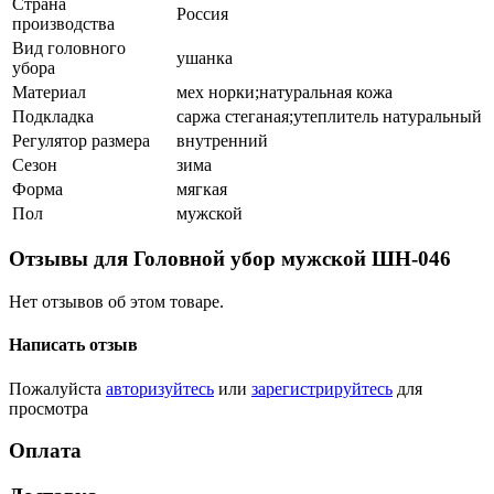
Страна
Россия
производства
Вид головного
ушанка
убора
Материал
мех норки;натуральная кожа
Подкладка
саржа стеганая;утеплитель натуральный
Регулятор размера
внутренний
Сезон
зима
Форма
мягкая
Пол
мужской
Отзывы для Головной убор мужской ШН-046
Нет отзывов об этом товаре.
Написать отзыв
Пожалуйста
авторизуйтесь
или
зарегистрируйтесь
для
просмотра
Оплата