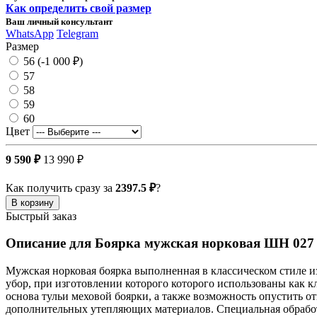
Как определить свой размер
Ваш личный консультант
WhatsApp
Telegram
Размер
56 (-1 000 ₽)
57
58
59
60
Цвет
9 590 ₽
13 990 ₽
Как получить сразу за
2397.5 ₽
?
В корзину
Быстрый заказ
Описание для Боярка мужская норковая ШН 027
Мужская норковая боярка выполненная в классическом стиле и
убор, при изготовлении которого которого использованы как к
основа тульи меховой боярки, а также возможность опустить 
дополнительных утепляющих материалов. Специальная обработ