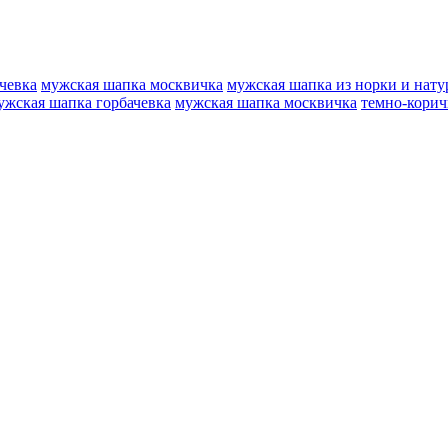
чевка
мужская шапка москвичка
мужская шапка из норки и нат
ужская шапка горбачевка
мужская шапка москвичка
темно-корич