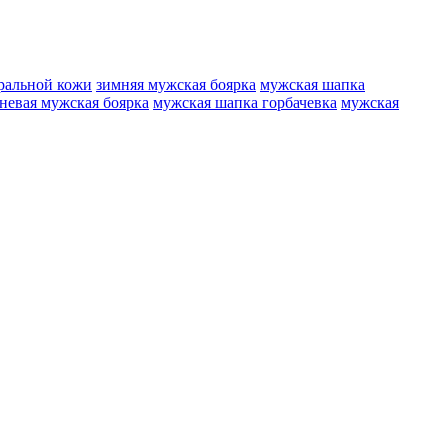
уральной кожи
зимняя мужская боярка
мужская шапка
невая мужская боярка
мужская шапка горбачевка
мужская