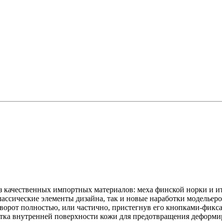
з качественных импортных материалов: меха финской норки и и
лассические элементы дизайна, так и новые наработки модельеро
отворот полностью, или частично, пристегнув его кнопками-фик
ка внутренней поверхности кожи для предотвращения деформир