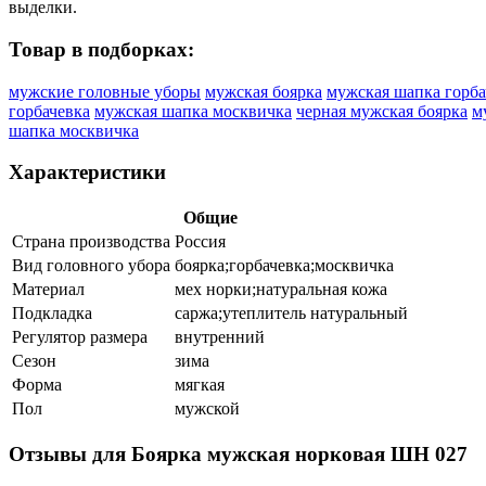
выделки.
Товар в подборках:
мужские головные уборы
мужская боярка
мужская шапка горба
горбачевка
мужская шапка москвичка
черная мужская боярка
м
шапка москвичка
Характеристики
Общие
Страна производства
Россия
Вид головного убора
боярка;горбачевка;москвичка
Материал
мех норки;натуральная кожа
Подкладка
саржа;утеплитель натуральный
Регулятор размера
внутренний
Сезон
зима
Форма
мягкая
Пол
мужской
Отзывы для Боярка мужская норковая ШН 027