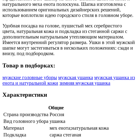
натурального меха енота полоскуна. Шапка изготовлена с
использованием оригинальных дизайнерских решений,
которые воплотили идею городского стиля в головном уборе.
Удобная посадка на голове, пушистый мех серебристого
цвета, натуральная кожа и подкладка из стеганной саржи с
дополнительным натуральным утепляющим материалом.
Имеется внутренний регулятор размера. Ушки в этой мужской
шапке могут застегиваться в нескольких положениях: сзади и
внизу, под подбородком.
Товар в подборках:
мужские головные уборы
мужская ушанка
мужская ушанка из
енота и натуральной кожи
зимняя мужская ушанка
Характеристики
Общие
Страна производства
Россия
Вид головного убора
ушанка
Материал
мех енота;натуральная кожа
Подкладка
саржа стеганая