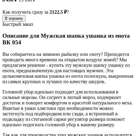
Как получить сразу за
2122.5 ₽
?
В корзину
Быстрый заказ
Описание для Мужская шапка ушанка из енота
ВК 054
Вы собираетесь на зимнюю рыбалку или охоту? Приходится
проводить много времени на открытом воздухе зимой? Мы
предлагаем решение - купить эту мужскую шапку ушанку из
енота, предназначенную для настоящих мужчин. Эта
цельномеховая шапка ушанка из енота полоскуна, выкроенная
из самых крупных и лучших по качеству шкурок.
Головной убор идеально подходит для использования в
сильные морозы. Он согреет в лютый мороз, подчеркнет
достаток и покорит комфортом и красотой натурального меха.
Вшитые в ушки хлястики при необходимости можно
застегнуть под подбородком или сзади, а встроенный в
подкладку из стеганной саржи регулятор размера поможет
идеально подогнать головной убор к вашему размеру.
Так как для производства этих мужских ушанок используется