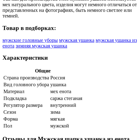
мех натурального цвета, изделия могут немного отличаться от
представленных на фотографиях, быть немного светлее или
темней.
Товар в подборках:
мужские головные уборы
мужская ушанка
мужская ушанка из
енота
зимняя мужская ушанка
Характеристики
Общие
Страна производства
Россия
Вид головного убора
ушанка
Материал
мех енота
Подкладка
саржа стеганая
Регулятор размера
внутренний
Сезон
зима
Форма
мягкая
Пол
мужской
Отзывы для Мужская шапка ушанка из енота