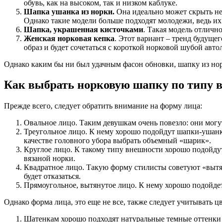
обувь, как на высоком, так и низком каблуке.
Шапка ушанка из норки.
Она идеально может скрыть не
Однако такие модели больше подходят молодежи, ведь и
Шапка, украшенная кисточками
. Такая модель отличн
Женская норковая кепка
. Этот вариант – тренд будущ
образ и будет сочетаться с короткой норковой шубой авто
Однако каким бы ни был удачным фасон обновки, шапку из но
Как выбрать норковую шапку по типу 
Прежде всего, следует обратить внимание на форму лица:
Овальное лицо. Таким девушкам очень повезло: они могут
Треугольное лицо. К нему хорошо подойдут шапки-ушанк
качестве головного убора выбрать объемный «шарик».
Круглое лицо. К такому типу внешности хорошо подойду
вязаной норки.
Квадратное лицо. Такую форму стилисты советуют «вытян
будет отказаться.
Прямоугольное, вытянутое лицо. К нему хорошо подойдет
Однако форма лица, это еще не все, также следует учитывать цв
Шатенкам хорошо подходят натуральные темные оттенки 