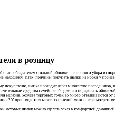
теля в розницу
об стать обладателем стильной обновки – головного убора из н
 не находился. Итак, причины покупать шапки из норки у произв
ому покупателю, шапка проходит через множество посредников, 
начительные средства семейного бюджета и порадовать обновкой 
ли магазин, хозяева торговых точек во много отталкиваются от 
енное? У производителя меховых изделий можно пересмотреть ве
ки меховых шапок можно сделать заказ в комфортной домашней о