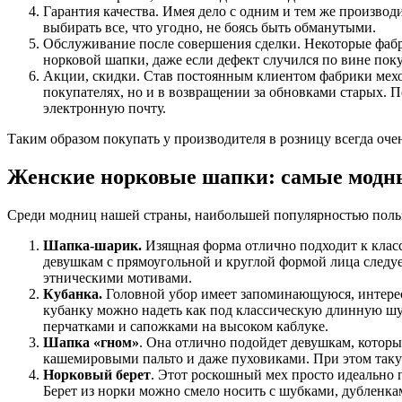
Гарантия качества. Имея дело с одним и тем же произво
выбирать все, что угодно, не боясь быть обманутыми.
Обслуживание после совершения сделки. Некоторые фабр
норковой шапки, даже если дефект случился по вине поку
Акции, скидки. Став постоянным клиентом фабрики мехо
покупателях, но и в возвращении за обновками старых. 
электронную почту.
Таким образом покупать у производителя в розницу всегда оч
Женские норковые шапки: самые модн
Среди модниц нашей страны, наибольшей популярностью польз
Шапка-шарик.
Изящная форма отлично подходит к класс
девушкам с прямоугольной и круглой формой лица следу
этническими мотивами.
Кубанка.
Головной убор имеет запоминающуюся, интерес
кубанку можно надеть как под классическую длинную шуб
перчатками и сапожками на высоком каблуке.
Шапка «гном»
. Она отлично подойдет девушкам, которы
кашемировыми пальто и даже пуховиками. При этом таку
Норковый берет
. Этот роскошный мех просто идеально 
Берет из норки можно смело носить с шубками, дубленкам