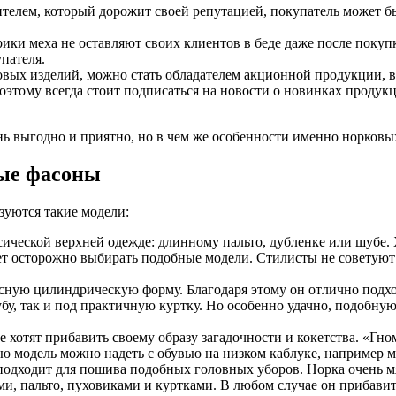
дителем, который дорожит своей репутацией, покупатель может б
ики меха не оставляют своих клиентов в беде даже после поку
пателя.
вых изделий, можно стать обладателем акционной продукции, в
Поэтому всегда стоит подписаться на новости о новинках проду
ень выгодно и приятно, но в чем же особенности именно норков
ые фасоны
уются такие модели:
ической верхней одежде: длинному пальто, дубленке или шубе. 
ет осторожно выбирать подобные модели. Стилисты не советую
ную цилиндрическую форму. Благодаря этому он отлично подхо
у, так и под практичную куртку. Но особенно удачно, подобну
е хотят прибавить своему образу загадочности и кокетства. «Гн
ю модель можно надеть с обувью на низком каблуке, например 
подходит для пошива подобных головных уборов. Норка очень мя
и, пальто, пуховиками и куртками. В любом случае он прибавит