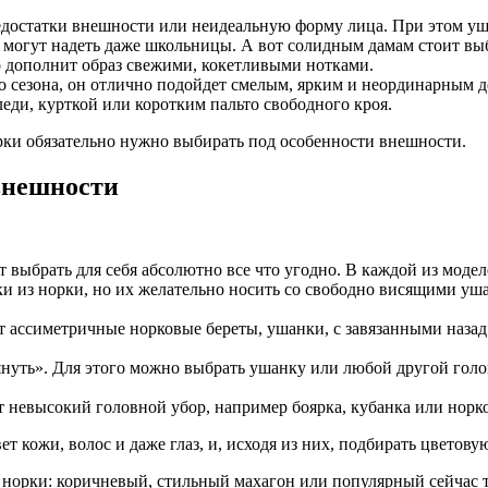
достатки внешности или неидеальную форму лица. При этом уша
х могут надеть даже школьницы. А вот солидным дамам стоит в
о дополнит образ свежими, кокетливыми нотками.
его сезона, он отлично подойдет смелым, ярким и неординарным
леди, курткой или коротким пальто свободного кроя.
рки обязательно нужно выбирать под особенности внешности.
внешности
 выбрать для себя абсолютно все что угодно. В каждой из модел
и из норки, но их желательно носить со свободно висящими уша
т ассиметричные норковые береты, ушанки, с завязанными наза
уть». Для этого можно выбрать ушанку или любой другой голов
 невысокий головной убор, например боярка, кубанка или норко
ет кожи, волос и даже глаз, и, исходя из них, подбирать цветов
норки: коричневый, стильный махагон или популярный сейчас т