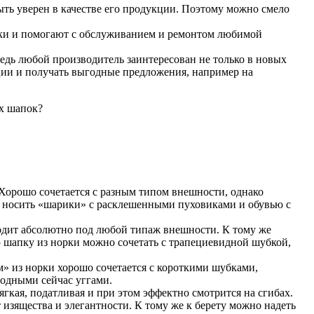
ыть уверен в качестве его продукции. Поэтому можно смело
пки и помогают с обслуживанием и ремонтом любимой
едь любой производитель заинтересован не только в новых
кции и получать выгодные предложения, например на
ых шапок?
Хорошо сочетается с разным типом внешности, однако
т носить «шарики» с расклешенными пуховиками и обувью с
дит абсолютно под любой типаж внешности. К тому же
ю шапку из норки можно сочетать с трапециевидной шубкой,
ом» из норки хорошо сочетается с короткими шубками,
модными сейчас уггами.
гкая, податливая и при этом эффектно смотрится на сгибах.
 изящества и элегантности. К тому же к берету можно надеть