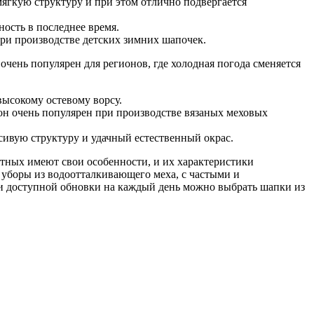
мягкую структуру и при этом отлично подвергается
ость в последнее время.
при производстве детских зимних шапочек.
чень популярен для регионов, где холодная погода сменяется
высокому остевому ворсу.
он очень популярен при производстве вязаных меховых
асивую структуру и удачный естественный окрас.
отных имеют свои особенности, и их характеристики
 уборы из водоотталкивающего меха, с частыми и
 и доступной обновки на каждый день можно выбрать шапки из