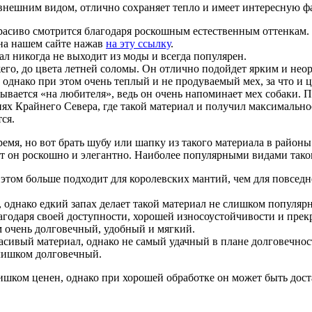
ешним видом, отлично сохраняет тепло и имеет интересную фак
расиво смотрится благодаря роскошным естественным оттенкам.
 на нашем сайте нажав
на эту ссылку
.
л никогда не выходит из моды и всегда популярен.
его, до цвета летней соломы. Он отлично подойдет ярким и не
однако при этом очень теплый и не продуваемый мех, за что и ц
ывается «на любителя», ведь он очень напоминает мех собаки. 
иях Крайнего Севера, где такой материал и получил максимально
ся.
ремя, но вот брать шубу или шапку из такого материала в район
ит он роскошно и элегантно. Наиболее популярными видами тако
 этом больше подходит для королевских мантий, чем для повседн
, однако едкий запах делает такой материал не слишком популяр
агодаря своей доступности, хорошей износоустойчивости и пре
м очень долговечный, удобный и мягкий.
асивый материал, однако не самый удачный в плане долговечно
слишком долговечный.
лишком ценен, однако при хорошей обработке он может быть до