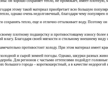
оны: он хорошо сохраняет тепло, не промокает, имеет плотную, 
агодаря этому такой материал приобретает всю большую популярн
тепло, однако очень недолговечный, благодаря чему популярен 
сохранять тепло, еще и отлично отталкивает воду. Поэтому он о
 своему плотному подшерстку и противостоящему износу более 
й влагу. Благодаря своей мягкости и стильному внешнему виду 
замечательно противостоит холоду. При этом материал имеет кр
от холодной и сырой зимней погоды. Однако, шкурки разных жив
рдероба. Для регионов с частыми оттепелями подойдут головные
х большого города – короткошерстный, а в качестве недорогой