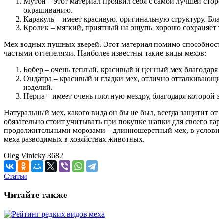
Мутон – этот материал проявил себя с самой лучшей стор
окрашиванию.
Каракуль – имеет красивую, оригинальную структуру. Бл
Кролик – мягкий, приятный на ощупь, хорошо сохраняет 
Мех водных пушных зверей. Этот материал помимо способности 
частыми оттепелями. Наиболее известны такие виды мехов:
Бобер – очень теплый, красивый и ценный мех благодаря
Ондатра – красивый и гладки мех, отлично отталкивающи
изделий.
Нерпа – имеет очень плотную мездру, благодаря которой 
Натуральный мех, какого вида он бы не был, всегда защитит 
обязательно стоит учитывать при покупке шапки для своего га
продолжительными морозами – длинношерстный мех, в условия
меха разводимых в хозяйствах животных.
Oleg Vinicky
3682
Статьи
Читайте также