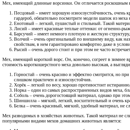
Мех, имеющий длинные ворсинки. Он отличается роскошным вн
Песцовый – имеет хорошую износоустойчивость, очень к
гардероб, обязательно посмотрите модели шапок из меха
Енотовый – легкий, пушистый и стильный. Такой материа
Лисий – имеет красивые теплые оттенки: от огненно-рыж
Барсучий – имеет немного плотную и жесткую структуру, 
Волчий – очень оригинальный по внешнему виду, как наз
свойствам, в нем гарантировано комфортно даже в услов
Рысий – очень дорого стоит и при этом не часто встречает
Мех, имеющий короткий ворс. Он, конечно, согреет в зимнее в
стоимость короткошерстного меха довольно высокая, а выгляд
Горностай – очень красиво и эффектно смотрится, но при
слишком практичен и износоустойчив.
Хорёк – легкий по весу, хорошо противостоит истиранию
Норка – один из самых распространенных видов меха, бл
Соболь – очень дорогостоящий материал, однако при это
Шиншилла – мягкий, легкий, восхитительный и очень кр
Белка – очень красивый, мягкий, удобный материал, не 
Мех разводимых в хозяйствах животных. Такой материал не с
популярными видами мехов домашних животных является: