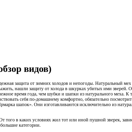
обзор видов)
дежная защита от зимних холодов и непогоды. Натуральный мех 
 выжить, нашли защиту от холода в шкурках убитых ими зверей.
нежное время года, чем шубки и шапки из натурального меха. К т
вствовать себя по-домашнему комфортно, обязательно посмотри
рмарка шапок». Они изготавливаются исключительно из натурал
От того в каких условиях жил тот или иной пушной зверек, зави
 большие категории.