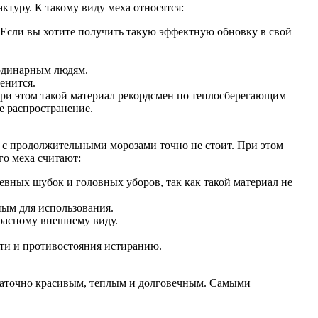
туру. К такому виду меха относятся:
 Если вы хотите получить такую эффектную обновку в свой
ординарным людям.
енится.
При этом такой материал рекордсмен по теплосберегающим
е распространение.
ы с продолжительными морозами точно не стоит. При этом
го меха считают:
евных шубок и головных уборов, так как такой материал не
ным для использования.
красному внешнему виду.
сти и противостояния истиранию.
статочно красивым, теплым и долговечным. Самыми