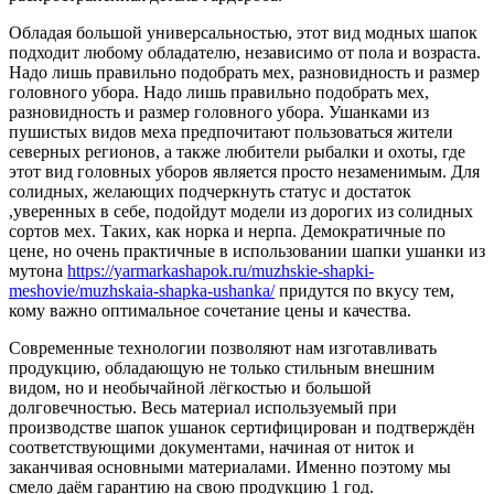
Обладая большой универсальностью, этот вид модных шапок
подходит любому обладателю, независимо от пола и возраста.
Надо лишь правильно подобрать мех, разновидность и размер
головного убора. Надо лишь правильно подобрать мех,
разновидность и размер головного убора. Ушанками из
пушистых видов меха предпочитают пользоваться жители
северных регионов, а также любители рыбалки и охоты, где
этот вид головных уборов является просто незаменимым. Для
солидных, желающих подчеркнуть статус и достаток
,уверенных в себе, подойдут модели из дорогих из солидных
сортов мех. Таких, как норка и нерпа. Демократичные по
цене, но очень практичные в использовании шапки ушанки из
мутона
https://yarmarkashapok.ru/muzhskie-shapki-
meshovie/muzhskaia-shapka-ushanka/
придутся по вкусу тем,
кому важно оптимальное сочетание цены и качества.
Современные технологии позволяют нам изготавливать
продукцию, обладающую не только стильным внешним
видом, но и необычайной лёгкостью и большой
долговечностью. Весь материал используемый при
производстве шапок ушанок сертифицирован и подтверждён
соответствующими документами, начиная от ниток и
заканчивая основными материалами. Именно поэтому мы
смело даём гарантию на свою продукцию 1 год.