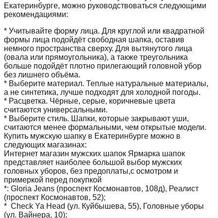
Екатеринбурге, можно руководствоваться следующими
рекомендациями:
* Учитывайте форму лица. Для круглой или квадратной
формы лица подойдёт свободная шапка, оставив
немного пространства сверху. Для вытянутого лица
(овала или прямоугольника), а также треугольника
больше подойдёт плотно прилегающий головной убор
без лишнего объёма.
* Выберите материал. Теплые натуральные материалы,
а не синтетика, лучше подходят для холодной погоды.
* Расцветка. Чёрные, серые, коричневые цвета
считаются универсальными.
* Выберите стиль. Шапки, которые закрывают уши,
считаются менее формальными, чем открытые модели.
Купить мужскую шапку в Екатеринбурге можно в
следующих магазинах:
Интернет магазин мужских шапок Ярмарка шапок
представляет наиболее большой выбор мужских
головных уборов, без предоплаты,с осмотром и
примеркой перед покупкой
*: Gloria Jeans (проспект Космонавтов, 108д), Реалист
(проспект Космонавтов, 52);
* Check Ya Head (
ул. Куйбышева, 55
), Головные уборы
(ул. Вайнера, 10);