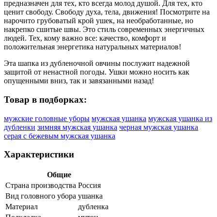
предназначен для тех, кто всегда молод душой. Для тех, кто
ценит свободу. Свободу духа, тела, движения! Посмотрите на
нарочито грубоватый крой ушек, на необработанные, но
накрепко сшитые швы. Это стиль современных энергичных
людей. Тех, кому важно все: качество, комфорт и
положительная энергетика натуральных материалов!
Эта шапка из дубленочной овчины послужит надежной
защитой от ненастной погоды. Ушки можно носить как
опущенными вниз, так и завязанными назад!
Товар в подборках:
мужские головные уборы
мужская ушанка
мужская ушанка из
дубленки
зимняя мужская ушанка
черная мужская ушанка
серая с бежевым мужская ушанка
Характеристики
Общие
Страна производства
Россия
Вид головного убора
ушанка
Материал
дубленка