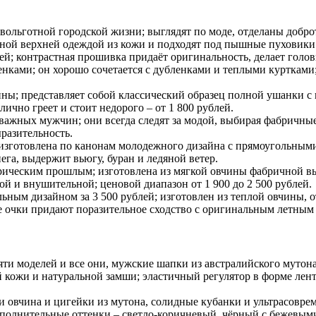
 вольготной городской жизни; выглядят по моде, отделаны добр
енной верхней одеждой из кожи и подходят под пышные пуховики
й; контрастная прошивка придаёт оригинальность, делает гол
ками; он хорошо сочетается с дубленками и теплыми куртками; э
ны; представляет собой классический образец полной ушанки с
лично греет и стоит недорого – от 1 800 рублей.
важных мужчин; они всегда следят за модой, выбирая фабричные
разительность.
 изготовлена по канонам молодежного дизайна с прямоугольными
ега, выдержит вьюгу, буран и ледяной ветер.
рическим прошлым; изготовлена из мягкой овчины фабричной вы
й и внушительной; ценовой диапазон от 1 900 до 2 500 рублей.
ным дизайном за 3 500 рублей; изготовлен из теплой овчины, о
ые очки придают поразительное сходство с оригинальным летны
ти моделей и все они, мужские шапки из австралийского мутон
й кожи и натуральной замши; эластичный регулятор в форме лен
 овчина и цигейки из мутона, солидные кубанки и ультрасовре
полнительные оттенки – светло-коричневый, чёрный с бежевыми