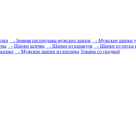
апки
- Зимняя распродажа мужских шапок
- Мужские шапки 
тры
- Шапки шлемы
- Шапки из каракуля
- Шапки из песца 
казака
- Мужские шапки из кролика
Товары со скидкой