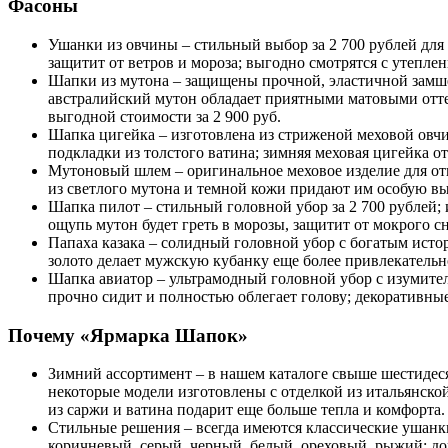
Фасоны
Ушанки из овчины – стильный выбор за 2 700 рублей для
защитит от ветров и мороза; выгодно смотрятся с утепл
Шапки из мутона – защищены прочной, эластичной замше
австралийский мутон обладает приятными матовыми оттен
выгодной стоимости за 2 900 руб.
Шапка цигейка – изготовлена из стриженой меховой овчи
подкладки из толстого ватина; зимняя меховая цигейка от
Мутоновый шлем – оригинальное меховое изделие для от
из светлого мутона и темной кожи придают им особую вы
Шапка пилот – стильный головной убор за 2 700 рублей;
ощупь мутон будет греть в морозы, защитит от мокрого сн
Папаха казака – солидный головной убор с богатым исто
золото делает мужскую кубанку еще более привлекательно
Шапка авиатор – ультрамодный головной убор с изумитель
прочно сидит и полностью облегает голову; декоративн
Почему «Ярмарка Шапок»
Зимний ассортимент – в нашем каталоге свыше шестидеся
некоторые модели изготовлены с отделкой из итальянско
из саржи и ватина подарит еще больше тепла и комфорта.
Стильные решения – всегда имеются классические ушанки
коричневый, серый, черный, белый, ореховый, рыжий; до