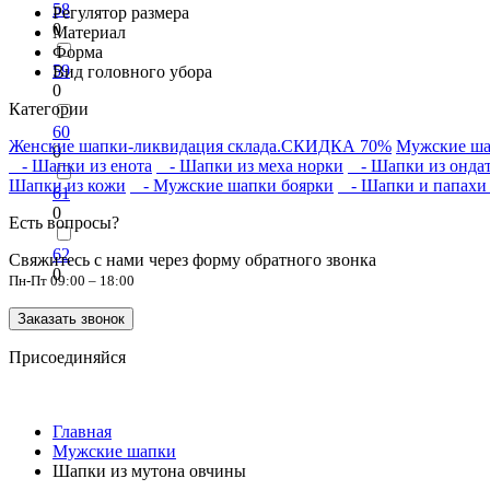
58
Регулятор размера
0
Материал
Форма
59
Вид головного убора
0
Категории
60
Женские шапки-ликвидация склада.СКИДКА 70%
Мужские ш
0
- Шапки из енота
- Шапки из меха норки
- Шапки из онда
Шапки из кожи
- Мужские шапки боярки
- Шапки и папахи 
61
0
Есть вопросы?
62
Свяжитесь с нами через форму обратного звонка
0
Пн-Пт 09:00 – 18:00
Заказать звонок
Присоединяйся
Главная
Мужские шапки
Шапки из мутона овчины