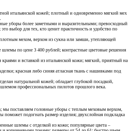
отной итальянской кожей; плотный и одновременно мягкий мех
.
овные уборы более заметными и выразительными; превосходный
то выбор для тех, кто ценит практичность и удобство по
 плотным мехом, верхом из сукна или замши, утепляющей
 шлемы по цене 3 400 рублей; контрастные цветовые решения
 краями и вставкой из итальянской кожи; мягкий, приятный на
делки; красная либо синяя атласная ткань с нашивками под
тделан натуральной кожей; обладает глубокой посадкой,
м шлемом профессиональных пилотов прошлого века.
а; мы поставляем головные уборы с теплым меховым верхом,
ты поможет подогнать размер изделия; двухслойная подкладка
менные шлемы с отделкой из кожи; популярные цвета –
 и коричневыми тонами; размеры от 54 до 61; быстро шьем