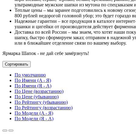
ультрамодные мужские шапки из мутона по спецзаказам и
Теплые цены – мы заранее подготовились к новому сезон
800 рублей недорогой головной убор; это будет гораздо 
Надежные гарантии – все продукция в каталоге интернет
ушанки и цигейки от производителя действует фирменная
Доставка по всей России – мы знаем, что хотят наши п
шапку, быстро сформируем заказ; отправим в надежной у
или в ближайшее отделение связи по вашему выбору.
Ярмарка Шапок - не дай себе замёрзнуть!
Сортировать
По умолчанию
По Имени (A - Я)
По Имени (Я - A)
По Цене (возрастанию)
По Цене (убыванию)
По Рейтингу (убыванию)
По Рейтингу (возрастанию)
По Модели (A - Я)
По Модели (Я - A)