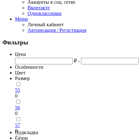
Аккаунты в соц. сетях
Вконтакте
Одноклассники
Меню
Личный кабинет
Авторизация / Регистрация
Фильтры
Цена
₽ -
Особенности
Цвет
Размер
55
0
56
0
57
0
Подкладка
Сезон