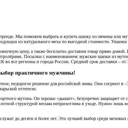
 в тренде. Мы поможем выбрать и купить шапку из овчины или м
дукции из натурального меха по выгодной стоимости. Ушанки ов
озничную цену, а также бесплатно доставим товар прямо домой.
нтролёрами. Посылки с наименованием: мужские шапки из мутон
 во все регионы и города России. Средний срок доставки – от 3
 выбор практичного мужчины!
ое, недорогое решение для российской зимы. Они согреют в –35
варьской оттепели.
портного мутона. Он хорошо «дышит», безупречно защищает от 
плотной структурой весьма неприхотлива в уходе. Нужно лишь 
ужат до десяти и более лет. Это лучший выбор среди меховых 