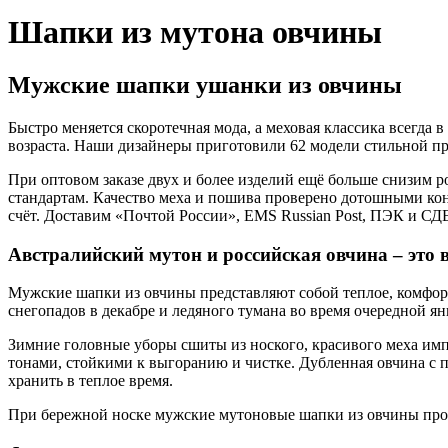
Шапки из мутона овчины
Мужские шапки ушанки из овчины
Быстро меняется скоротечная мода, а меховая классика всегда
возраста. Наши дизайнеры приготовили 62 модели стильной про
При оптовом заказе двух и более изделий ещё больше снизим р
стандартам. Качество меха и пошива проверено дотошными ко
счёт. Доставим «Почтой России», EMS Russian Post, ПЭК и СДЕК
Австралийский мутон и российская овчина – это
Мужские шапки из овчины представляют собой теплое, комфортн
снегопадов в декабре и ледяного тумана во время очередной ян
Зимние головные уборы сшиты из ноского, красивого меха им
тонами, стойкими к выгоранию и чистке. Дубленная овчина с 
хранить в теплое время.
При бережной носке мужские мутоновые шапки из овчины просл