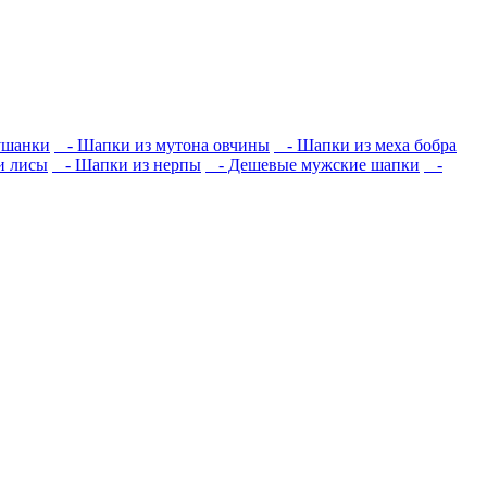
ушанки
- Шапки из мутона овчины
- Шапки из меха бобра
и лисы
- Шапки из нерпы
- Дешевые мужские шапки
-