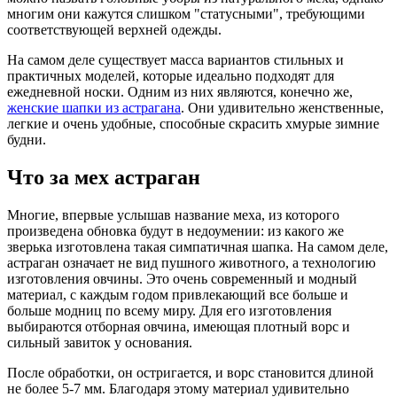
многим они кажутся слишком "статусными", требующими
соответствующей верхней одежды.
На самом деле существует масса вариантов стильных и
практичных моделей, которые идеально подходят для
ежедневной носки. Одним из них являются, конечно же,
женские шапки из астрагана
. Они удивительно женственные,
легкие и очень удобные, способные скрасить хмурые зимние
будни.
Что за мех астраган
Многие, впервые услышав название меха, из которого
произведена обновка будут в недоумении: из какого же
зверька изготовлена такая симпатичная шапка. На самом деле,
астраган означает не вид пушного животного, а технологию
изготовления овчины. Это очень современный и модный
материал, с каждым годом привлекающий все больше и
больше модниц по всему миру. Для его изготовления
выбираются отборная овчина, имеющая плотный ворс и
сильный завиток у основания.
После обработки, он остригается, и ворс становится длиной
не более 5-7 мм. Благодаря этому материал удивительно