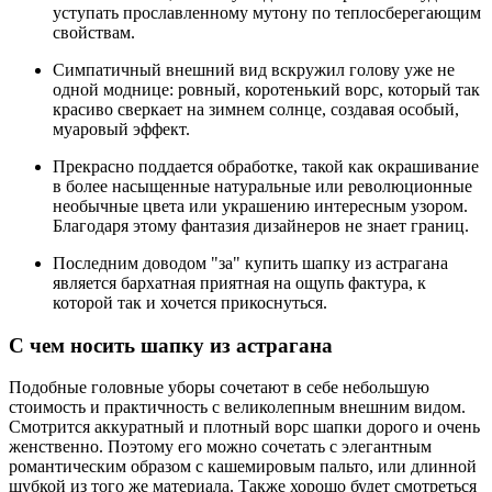
уступать прославленному мутону по теплосберегающим
свойствам.
Симпатичный внешний вид вскружил голову уже не
одной моднице: ровный, коротенький ворс, который так
красиво сверкает на зимнем солнце, создавая особый,
муаровый эффект.
Прекрасно поддается обработке, такой как окрашивание
в более насыщенные натуральные или революционные
необычные цвета или украшению интересным узором.
Благодаря этому фантазия дизайнеров не знает границ.
Последним доводом "за" купить шапку из астрагана
является бархатная приятная на ощупь фактура, к
которой так и хочется прикоснуться.
С чем носить шапку из астрагана
Подобные головные уборы сочетают в себе небольшую
стоимость и практичность с великолепным внешним видом.
Смотрится аккуратный и плотный ворс шапки дорого и очень
женственно. Поэтому его можно сочетать с элегантным
романтическим образом с кашемировым пальто, или длинной
шубкой из того же материала. Также хорошо будет смотреться