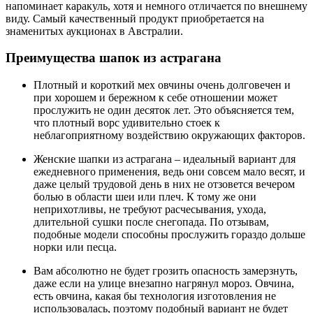
напоминает каракуль, хотя и немного отличается по внешнему
виду. Самый качественный продукт приобретается на
знаменитых аукционах в Австралии.
Преимущества шапок из астрагана
Плотный и короткий мех овчины очень долговечен и
при хорошем и бережном к себе отношении может
прослужить не один десяток лет. Это объясняется тем,
что плотный ворс удивительно стоек к
неблагоприятному воздействию окружающих факторов.
Женские шапки из астрагана – идеальный вариант для
ежедневного применения, ведь они совсем мало весят, и
даже целый трудовой день в них не отзовется вечером
болью в области шеи или плеч. К тому же они
неприхотливы, не требуют расчесывания, ухода,
длительной сушки после снегопада. По отзывам,
подобные модели способны прослужить гораздо дольше
норки или песца.
Вам абсолютно не будет грозить опасность замерзнуть,
даже если на улице внезапно нагрянул мороз. Овчина,
есть овчина, какая бы технология изготовления не
использовалась, поэтому подобный вариант не будет