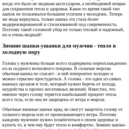
когда это было не модным аксессуаром, а необходимой вещью
для сохранения тепла и здоровья. Какое-то время такой тип
шапок не пользовался большим успехом у молодежи. Теперь
же мода вернулась, только шапка эта стала более
модернизированной и стилизованной под современность.
Поэтому такой головной убор не только теплый и надежный,
но и очень модный!
Зимние шапки-ушанки для мужчин - тепло в
холодную пору
Голова у мужчины больше всего подвержена переохлаждению
из-за скудного волосяного покрова. В сильные морозы
обычная шапка не спасает - в ней невероятно холодно и
можно серьезно простудиться. А голова - это один из самых
важных органов в теле, который нужно беречь от холода,
неудобства и прочих негативных явлений. Известно, что
именно через голову теряется наибольший процент тепла
всего тела, если она не защищена от ветра и мороза.
Обычные вязаные шапки вряд ли смогут защитить голову от
сильного мороза или от пронизывающего ветра. Поэтому
каждому мужчине нужно позаботиться о своем здоровье и
купить то, в чем ему будет тепло и комфортно. Зимние шапки-