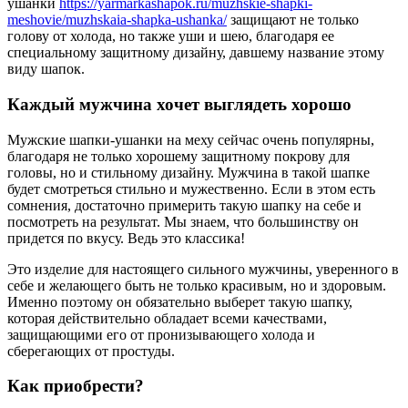
ушанки
https://yarmarkashapok.ru/muzhskie-shapki-
meshovie/muzhskaia-shapka-ushanka/
защищают не только
голову от холода, но также уши и шею, благодаря ее
специальному защитному дизайну, давшему название этому
виду шапок.
Каждый мужчина хочет выглядеть хорошо
Мужские шапки-ушанки на меху сейчас очень популярны,
благодаря не только хорошему защитному покрову для
головы, но и стильному дизайну. Мужчина в такой шапке
будет смотреться стильно и мужественно. Если в этом есть
сомнения, достаточно примерить такую шапку на себе и
посмотреть на результат. Мы знаем, что большинству он
придется по вкусу. Ведь это классика!
Это изделие для настоящего сильного мужчины, уверенного в
себе и желающего быть не только красивым, но и здоровым.
Именно поэтому он обязательно выберет такую шапку,
которая действительно обладает всеми качествами,
защищающими его от пронизывающего холода и
сберегающих от простуды.
Как приобрести?