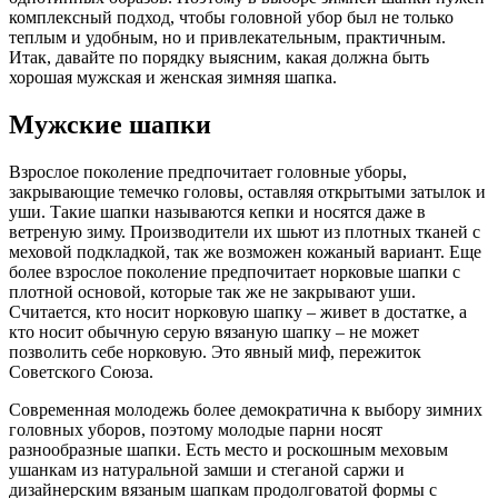
комплексный подход, чтобы головной убор был не только
теплым и удобным, но и привлекательным, практичным.
Итак, давайте по порядку выясним, какая должна быть
хорошая мужская и женская зимняя шапка.
Мужские шапки
Взрослое поколение предпочитает головные уборы,
закрывающие темечко головы, оставляя открытыми затылок и
уши. Такие шапки называются кепки и носятся даже в
ветреную зиму. Производители их шьют из плотных тканей с
меховой подкладкой, так же возможен кожаный вариант. Еще
более взрослое поколение предпочитает норковые шапки с
плотной основой, которые так же не закрывают уши.
Считается, кто носит норковую шапку – живет в достатке, а
кто носит обычную серую вязаную шапку – не может
позволить себе норковую. Это явный миф, пережиток
Советского Союза.
Современная молодежь более демократична к выбору зимних
головных уборов, поэтому молодые парни носят
разнообразные шапки. Есть место и роскошным меховым
ушанкам из натуральной замши и стеганой саржи и
дизайнерским вязаным шапкам продолговатой формы с