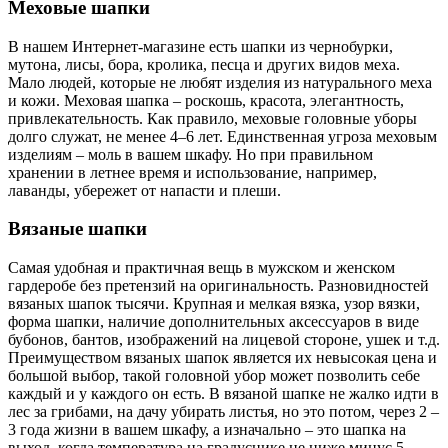
Меховые шапки
В нашем Интернет-магазине есть шапки из чернобурки,
мутона, лисы, бора, кролика, песца и других видов меха.
Мало людей, которые не любят изделия из натурального меха
и кожи. Меховая шапка – роскошь, красота, элегантность,
привлекательность. Как правило, меховые головные уборы
долго служат, не менее 4–6 лет. Единственная угроза меховым
изделиям – моль в вашем шкафу. Но при правильном
хранении в летнее время и использование, например,
лаванды, убережет от напасти и плеши.
Вязаные шапки
Самая удобная и практичная вещь в мужском и женском
гардеробе без претензий на оригинальность. Разновидностей
вязаных шапок тысячи. Крупная и мелкая вязка, узор вязки,
форма шапки, наличие дополнительных аксессуаров в виде
бубонов, бантов, изображений на лицевой стороне, ушек и т.д.
Преимуществом вязаных шапок является их невысокая цена и
большой выбор, такой головной убор может позволить себе
каждый и у каждого он есть. В вязаной шапке не жалко идти в
лес за грибами, на дачу убирать листья, но это потом, через 2 –
3 года жизни в вашем шкафу, а изначально – это шапка на
выход, когда температура на градуснике не ниже минус 5.