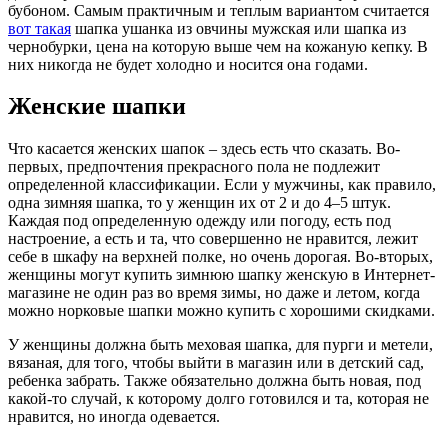
бубоном. Самым практичным и теплым вариантом считается
вот такая
шапка ушанка из овчины мужская или шапка из
чернобурки, цена на которую выше чем на кожаную кепку. В
них никогда не будет холодно и носится она годами.
Женские шапки
Что касается женских шапок – здесь есть что сказать. Во-
первых, предпочтения прекрасного пола не подлежит
определенной классификации. Если у мужчины, как правило,
одна зимняя шапка, то у женщин их от 2 и до 4–5 штук.
Каждая под определенную одежду или погоду, есть под
настроение, а есть и та, что совершенно не нравится, лежит
себе в шкафу на верхней полке, но очень дорогая. Во-вторых,
женщины могут купить зимнюю шапку женскую в Интернет-
магазине не один раз во время зимы, но даже и летом, когда
можно норковые шапки можно купить с хорошими скидками.
У женщины должна быть меховая шапка, для пурги и метели,
вязаная, для того, чтобы выйти в магазин или в детский сад,
ребенка забрать. Также обязательно должна быть новая, под
какой-то случай, к которому долго готовился и та, которая не
нравится, но иногда одевается.