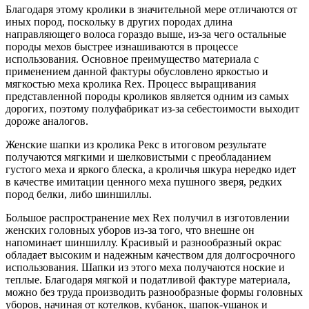
Благодаря этому кролики в значительной мере отличаются от
иных пород, поскольку в других породах длина
направляющего волоса гораздо выше, из-за чего остальные
породы мехов быстрее изнашиваются в процессе
использования. Основное преимущество материала с
применением данной фактуры обусловлено яркостью и
мягкостью меха кролика Rex. Процесс выращивания
представленной породы кроликов является одним из самых
дорогих, поэтому полуфабрикат из-за себестоимости выходит
дороже аналогов.
Женские шапки из кролика Рекс в итоговом результате
получаются мягкими и шелковистыми с преобладанием
густого меха и яркого блеска, а кроличья шкура нередко идет
в качестве имитации ценного меха пушного зверя, редких
пород белки, либо шиншиллы.
Большое распространение мех Rex получил в изготовлении
женских головных уборов из-за того, что внешне он
напоминает шиншиллу. Красивый и разнообразный окрас
обладает высоким и надежным качеством для долгосрочного
использования. Шапки из этого меха получаются ноские и
теплые. Благодаря мягкой и податливой фактуре материала,
можно без труда производить разнообразные формы головных
уборов, начиная от котелков, кубанок, шапок-ушанок и