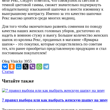
мехе Рекс, следует отметить, что совокупность светлой и
темной цветовой гаммы, сможет значительно подчеркнуть
обладательницу изысканной шапочки и внести изюминку к
выигрышному контрасту. Именно за это качество шапочки
Рекс высоко ценятся среди многих модниц.
Для того чтобы окончательно развеять сомнения по поводу
качества наших женских головных уборов, достаточно их
надеть в зимнюю стужу и вьюгу. Большое количество женских
шапок из кролика Рекс, проданных в магазине «Ярмарка
шапок» - это покупки, которые осуществлялись по советам
тех, кто ранее приобретал представленную продукцию и стал
постоянным покупателем!
Oleg Vinicky
3955
Статьи
Читайте также
7 правил выбора или как выбрать женскую шапку на зиму
Традиционно перед наступлением холодов у женщин,