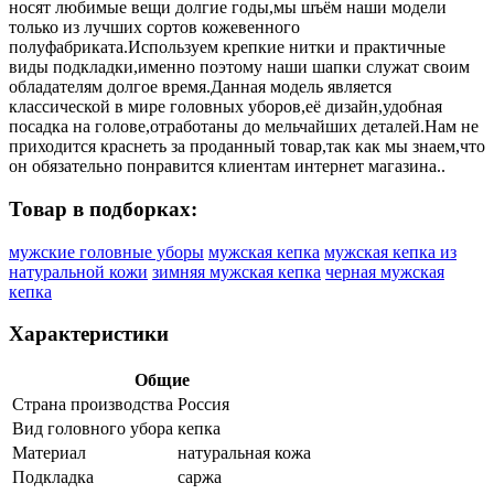
носят любимые вещи долгие годы,мы шъём наши модели
только из лучших сортов кожевенного
полуфабриката.Используем крепкие нитки и практичные
виды подкладки,именно поэтому наши шапки служат своим
обладателям долгое время.Данная модель является
классической в мире головных уборов,её дизайн,удобная
посадка на голове,отработаны до мельчайших деталей.Нам не
приходится краснеть за проданный товар,так как мы знаем,что
он обязательно понравится клиентам интернет магазина..
Товар в подборках:
мужские головные уборы
мужская кепка
мужская кепка из
натуральной кожи
зимняя мужская кепка
черная мужская
кепка
Характеристики
Общие
Страна производства
Россия
Вид головного убора
кепка
Материал
натуральная кожа
Подкладка
саржа