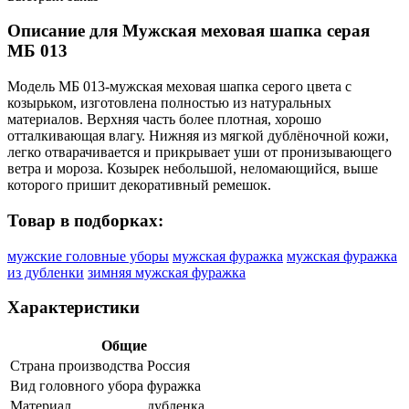
Описание для Мужская меховая шапка серая
МБ 013
Модель МБ 013-мужская меховая шапка серого цвета с
козырьком, изготовлена полностью из натуральных
материалов. Верхняя часть более плотная, хорошо
отталкивающая влагу. Нижняя из мягкой дублёночной кожи,
легко отварачивается и прикрывает уши от пронизывающего
ветра и мороза. Козырек небольшой, неломающийся, выше
которого пришит декоративный ремешок.
Товар в подборках:
мужские головные уборы
мужская фуражка
мужская фуражка
из дубленки
зимняя мужская фуражка
Характеристики
Общие
Страна производства
Россия
Вид головного убора
фуражка
Материал
дубленка