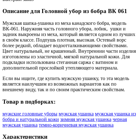
Описание для Головной убор из бобра ВК 061
Мужская шапка-ушанка из меха канадского бобра, модель
ВК-061. Наружняя часть головного убора, лобик, ушки и
задник выкроены из меха, который является одним из лучших
в своём классе. Подпушь плотная, высокая. Остевый ворс
более редкий, обладает водоотталкивающими свойствами.
Цвет натуральный, не крашенный. Внутреннии части изделия
изготовлены из эластичной, мягкой натуральной кожи. Для
подкладки использована стеганная саржа с ватином и
дополнительной прослойкой утепляющего материала.
Если вы ищите, где купить мужскую ушанку, то эта модель
является наилучшим из возможных вариантов как по
внешнему виду, так и по своим практическим свойствам.
Товар в подборках:
мужские головные уборы
мужская ушанка
мужская ушанка из
бобра и натуральной кожи
зимняя мужская ушанка
черная
мужская ушанка
темно-коричневая мужская ушанка
Характеристики